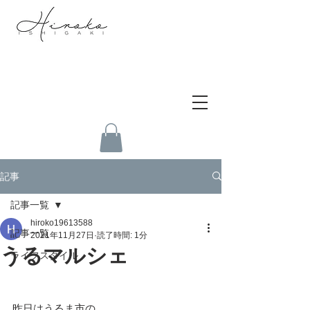
記事
記事一覧
hiroko19613588
記事一覧
2021年11月27日
読了時間: 1分
うるマルシェ
ライフスタイル
昨日はうるま市の