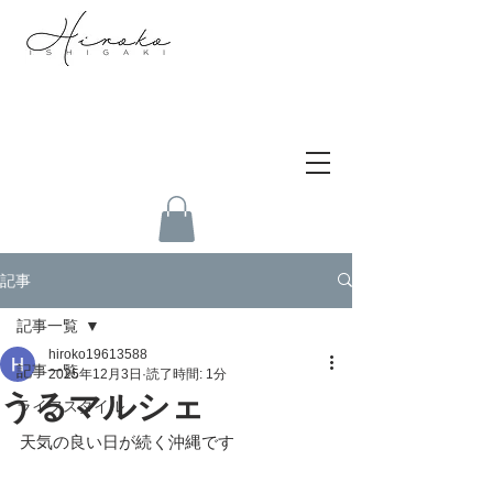
記事
記事一覧
hiroko19613588
記事一覧
2025年12月3日
読了時間: 1分
うるマルシェ
ライフスタイル
天気の良い日が続く沖縄です