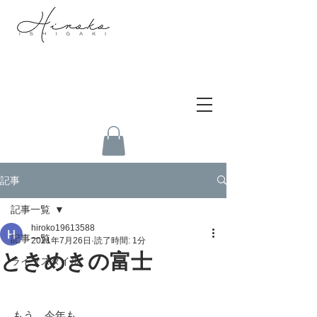
記事
記事一覧
hiroko19613588
記事一覧
2021年7月26日
読了時間: 1分
ときめきの富士
ライフスタイル
もう、今年も