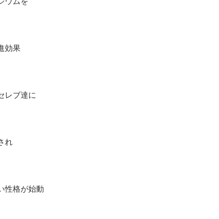
シウムを
進効果
セレブ達に
され
い性格が始動