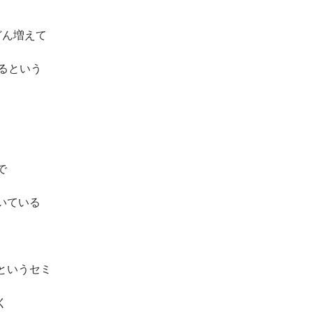
どん増えて
るという
で
いている
というセミ
く