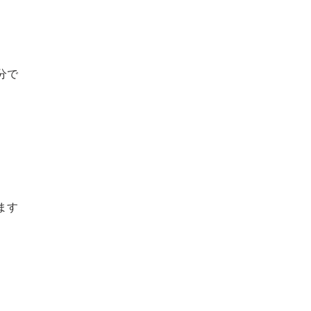
分で
ます