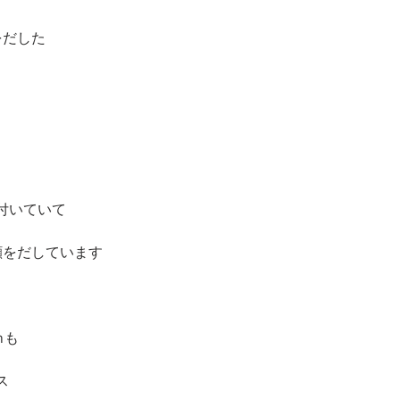
をだした
付いていて
顔をだしています
ｍも
ス