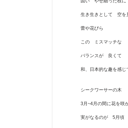
固い　やせ細った枝に
生き生きとして　空を
蕾や花びら
この　ミスマッチな
バランスが　良くて　
和、日本的な趣を感じ
シークワーサーの木
3月~4月の間に花を咲
実がなるのが　5月頃