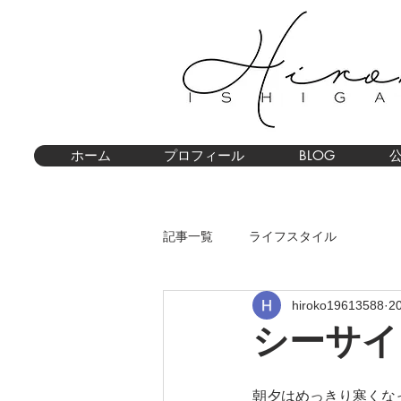
ホーム
プロフィール
BLOG
記事一覧
ライフスタイル
hiroko19613588
2
シーサイ
朝夕はめっきり寒くな