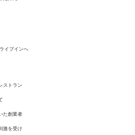
ドライブインへ
レストラン
て
いた創業者
刺激を受け