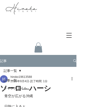
記事
記事一覧
hiroko19613588
記事一覧
2025年9月4日
読了時間: 1分
ソーロ―ハーシ
ライフスタイル
青空が広がる沖縄
日陰に入ると