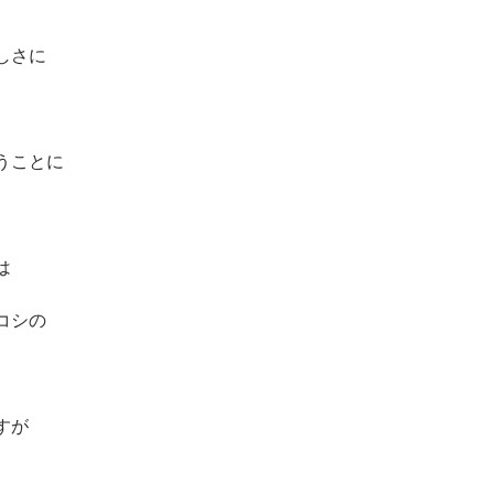
しさに
うことに
は
コシの
すが