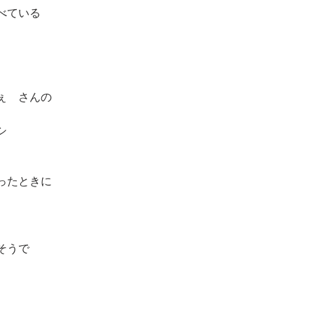
べている
ぇ　さんの
シ
ったときに
そうで