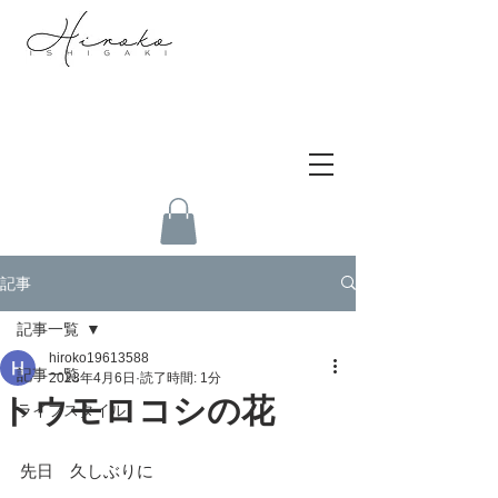
記事
記事一覧
hiroko19613588
記事一覧
2023年4月6日
読了時間: 1分
トウモロコシの花
ライフスタイル
先日　久しぶりに