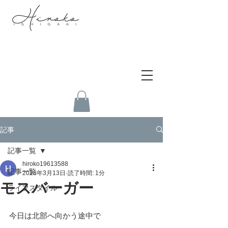
記事
記事一覧
hiroko19613588
記事一覧
2023年3月13日
読了時間: 1分
モスバーガー
ライフスタイル
今日は北部へ向かう途中で