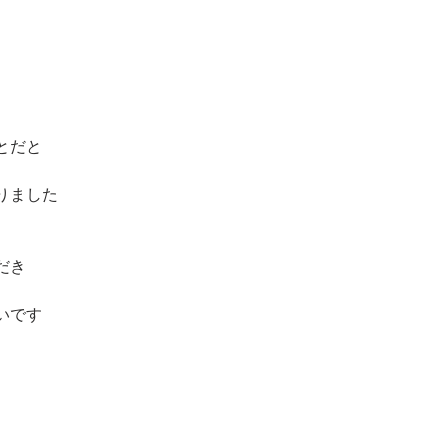
とだと
りました
だき
いです