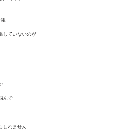
番組
張していないのが
か
悩んで　
もしれません