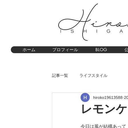
ホーム
プロフィール
BLOG
記事一覧
ライフスタイル
hiroko19613588
2
レモンケ
今日は風が結構あって