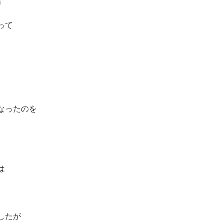
」
って
なったのを
は
したが