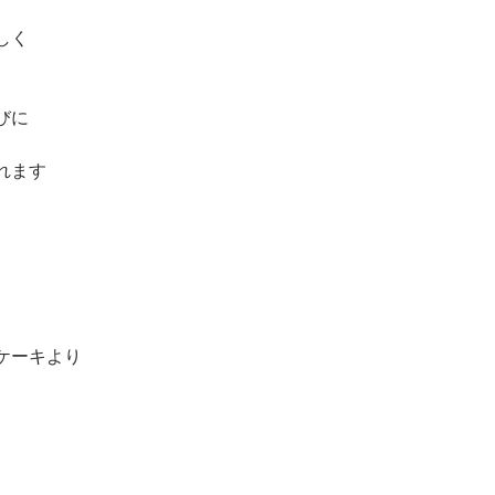
しく
びに
れます
ケーキより