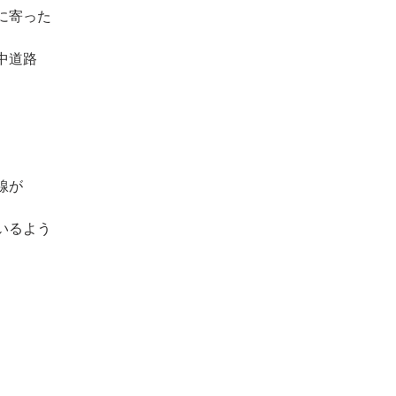
に寄った
中道路
線が
いるよう