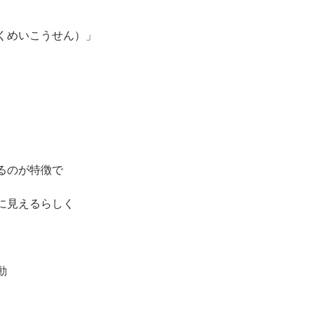
くめいこうせん）」
るのが特徴で
に見えるらしく
動