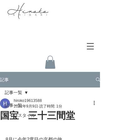
記事
記事一覧
hiroko19613588
記事一覧
2022年9月9日
読了時間: 1分
国宝 三十三間堂
ライフスタイル
8月に今年2度目の京都の旅