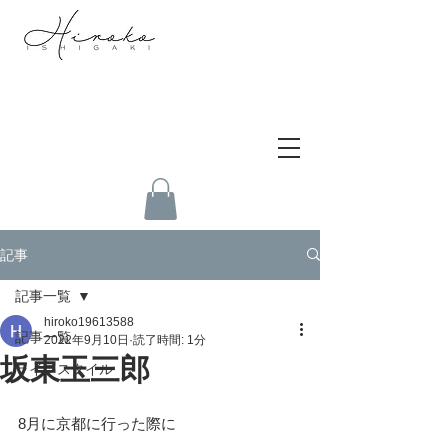
記事
記事一覧
hiroko19613588
記事一覧
2022年9月10日
読了時間: 1分
坂東玉三郎
ライフスタイル
8月に京都に行った際に