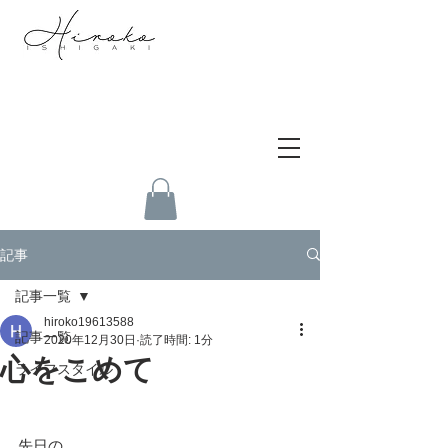
記事
記事一覧
hiroko19613588
記事一覧
2020年12月30日
読了時間: 1分
心をこめて
ライフスタイル
先日の