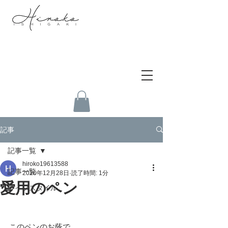
記事
記事一覧
hiroko19613588
記事一覧
2020年12月28日
読了時間: 1分
愛用のペン
ライフスタイル
このペンのお蔭で