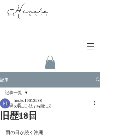
記事
記事一覧
hiroko19613588
記事一覧
5月11日
読了時間: 1分
旧歴18日
ライフスタイル
雨の日が続く沖縄