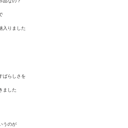
作品なの？
で
魅入りました
すばらしさを
きました
いうのが