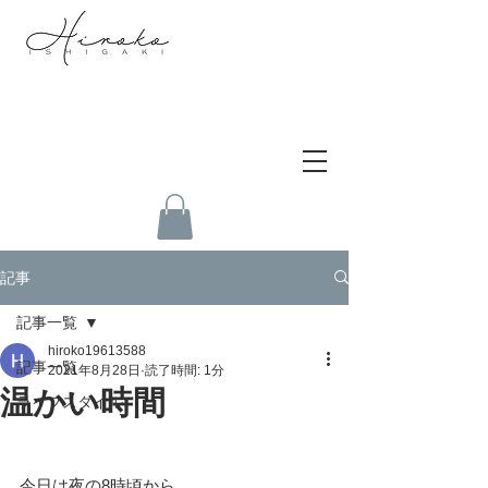
記事
記事一覧
hiroko19613588
記事一覧
2021年8月28日
読了時間: 1分
温かい時間
ライフスタイル
今日は夜の8時頃から