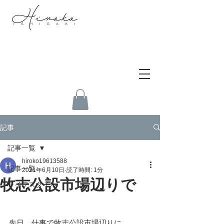
記事
記事一覧
hiroko19613588
記事一覧
2021年6月10日
読了時間: 1分
牧志公設市場辺りで
ライフスタイル
先日、仕事で牧志公設市場辺りに