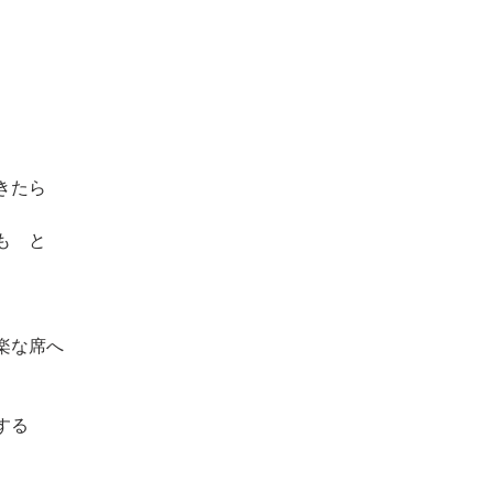
きたら
も　と
楽な席へ
する