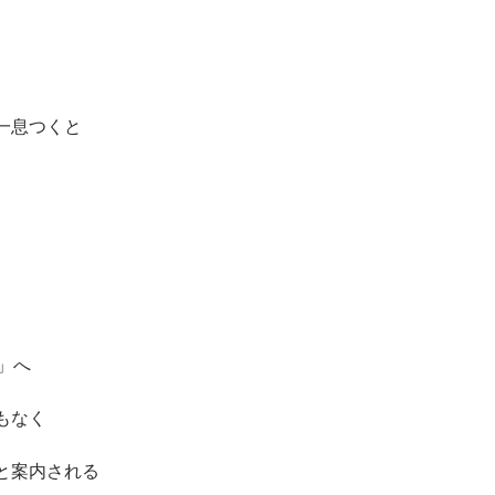
一息つくと
屋」へ
もなく
と案内される