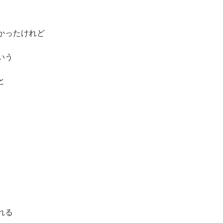
かったけれど
いう
と
れる