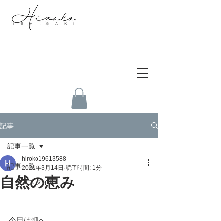
記事
記事一覧
hiroko19613588
記事一覧
2021年3月14日
読了時間: 1分
自然の恵み
ライフスタイル
今日は畑へ