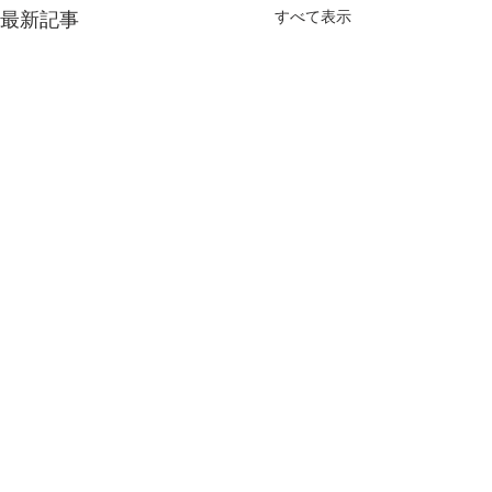
すべて表示
最新記事
コメント
予感？
孤独