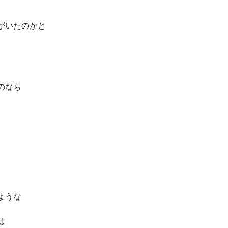
がいたのかと
のなら
ような
は