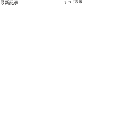
すべて表示
最新記事
コメント
予感？
孤独