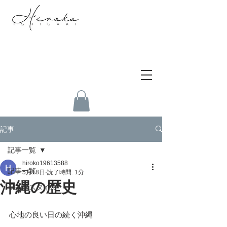
記事
記事一覧
hiroko19613588
記事一覧
5月18日
読了時間: 1分
沖縄の歴史
ライフスタイル
心地の良い日の続く沖縄