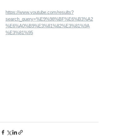
https://www.youtube.com/results?
search_query=%E9%98%BF%E6%B3%A2
%E6%A0%B9%E3%81%82%E3%81%9A
%E3%81%95