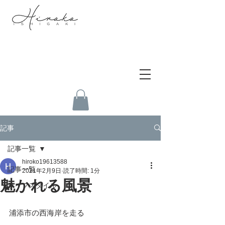
記事
記事一覧
hiroko19613588
記事一覧
2021年2月9日
読了時間: 1分
魅かれる風景
ライフスタイル
浦添市の西海岸を走る