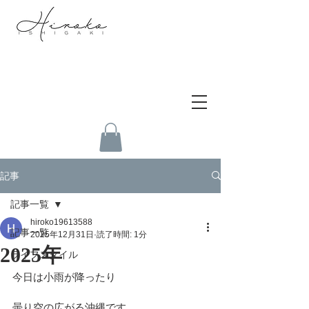
記事
記事一覧
hiroko19613588
記事一覧
2025年12月31日
読了時間: 1分
2025年
ライフスタイル
今日は小雨が降ったり
曇り空の広がる沖縄です