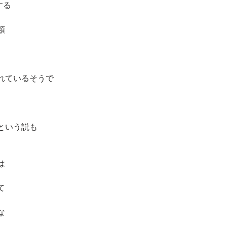
する
類
れているそうで
という説も
は
て
な