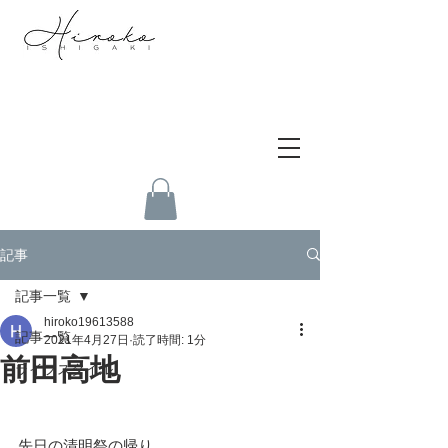
記事
記事一覧
hiroko19613588
記事一覧
2021年4月27日
読了時間: 1分
前田高地
ライフスタイル
先日の清明祭の帰り