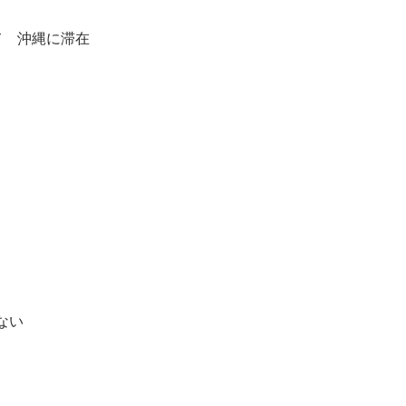
て　沖縄に滞在
ない