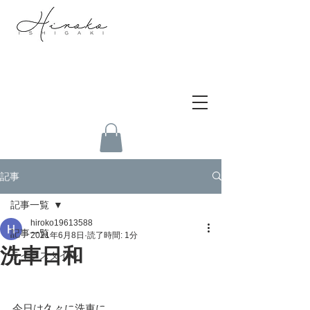
記事
記事一覧
hiroko19613588
記事一覧
2021年6月8日
読了時間: 1分
洗車日和
ライフスタイル
今日は久々に洗車に