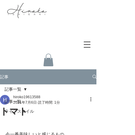
記事
記事一覧
hiroko19613588
記事一覧
2021年7月6日
読了時間: 1分
トマト
ライフスタイル
今一番美味しいと感じるもの