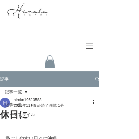
記事
記事一覧
hiroko19613588
記事一覧
2021年11月8日
読了時間: 1分
休日に
ライフスタイル
過ごしやすい日々の沖縄