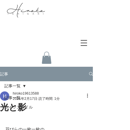
記事
記事一覧
hiroko19613588
記事一覧
2021年2月17日
読了時間: 1分
光と影
ライフスタイル
花びらの一枚一枚の