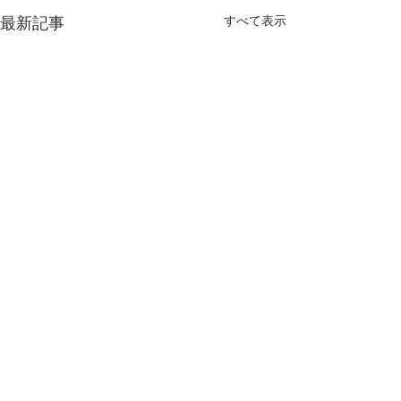
すべて表示
最新記事
コメント
予感？
孤独