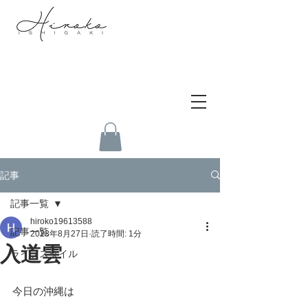
記事
記事一覧
hiroko19613588
記事一覧
2023年8月27日
読了時間: 1分
入道雲
ライフスタイル
今日の沖縄は