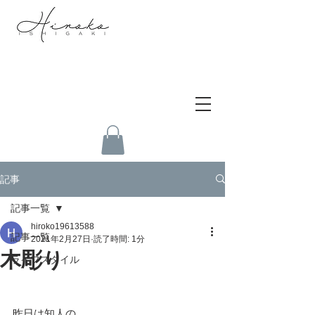
記事
記事一覧
hiroko19613588
記事一覧
2021年2月27日
読了時間: 1分
木彫り
ライフスタイル
昨日は知人の