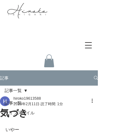
記事
記事一覧
hiroko19613588
記事一覧
2023年2月11日
読了時間: 1分
気づき
ライフスタイル
いやー