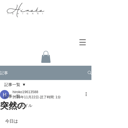
記事
記事一覧
hiroko19613588
記事一覧
2023年11月22日
読了時間: 1分
突然の
ライフスタイル
今日は　