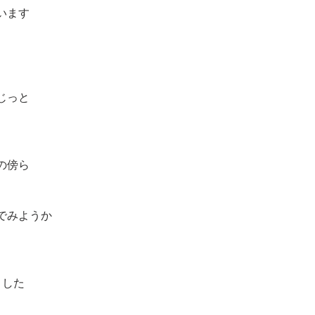
います
じっと
の傍ら
でみようか
ました