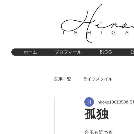
ホーム
プロフィール
BLOG
記事一覧
ライフスタイル
hiroko19613588
5
孤独
台風も近づき