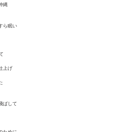
沖縄
すら眠い
て
仕上げ
た
飛ばして
のために