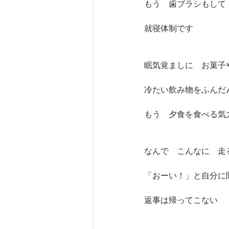
もう　歯ブラシもして
就寝体制です
眠気覚ましに　お菓子
冷たい飲み物をふんだ
もう　夕食を食べる気
なんで　こんなに　走
「おーい！」と自分に
返事は帰ってこない