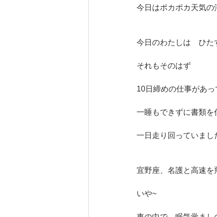
今日はポカポカ天気の
今日のわたしは　ひた
それもそのはず
10日締めの仕事があっ
一睡もできずに書類を
一日走り回っていまし
宜野座、名護と高速を
いや~
車の中で　眠気覚まし