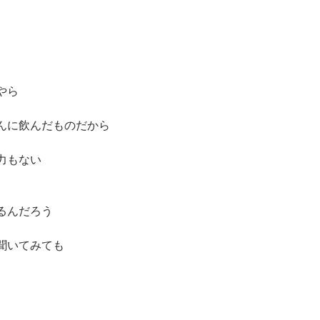
　
やら
んに飲んだものだから
力もない
るんだろう
聞いてみても