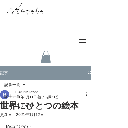
記事
記事一覧
hiroko19613588
記事一覧
2021年1月11日
読了時間: 1分
世界にひとつの絵本
ライフスタイル
更新日：
2021年1月12日
10年ほど前に