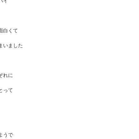
バイ
面白くて
まいました
ぞれに
とって
ようで