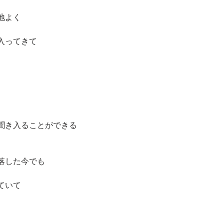
地よく
入ってきて
聞き入ることができる
落した今でも
ていて