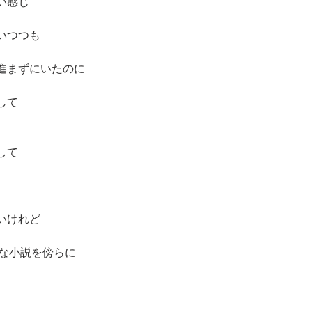
い感じ
いつつも
進まずにいたのに
して
して
いけれど
きな小説を傍らに