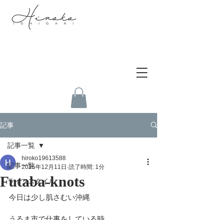
記事
記事一覧
hiroko19613588
記事一覧
2025年12月11日
読了時間: 1分
Futaba-knots
ライフスタイル
今日は少し肌さむい沖縄
うるま市で仕事をしている時