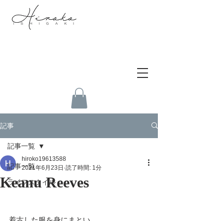
記事
記事一覧
hiroko19613588
記事一覧
2021年6月23日
読了時間: 1分
Keanu Reeves
ライフスタイル
着古した服を身にまとい