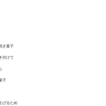
焼き菓子
き付けて
ら
菓子
上げるため