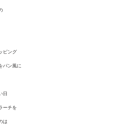
の
ッピング
をパン風に
い日
ラーチを
のは