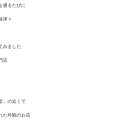
を通るたびに
味津々
てみました
門店
堂」の近くで
れた外観のお店